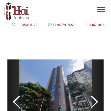
11
11
11
93502-6120
98079-9522
3362-1818