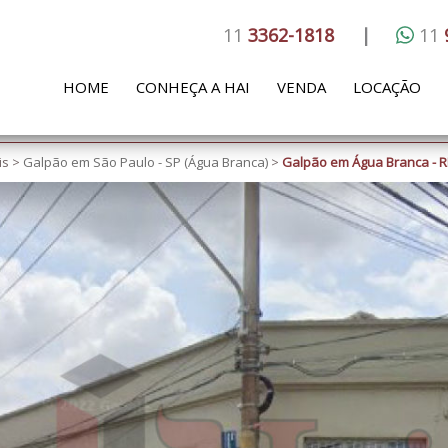
11
3362-1818
|
11
HOME
CONHEÇA A HAI
VENDA
LOCAÇÃO
is
>
Galpão em São Paulo - SP (Água Branca)
>
Galpão em Água Branca - RE