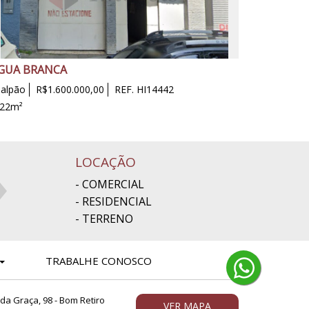
GUA BRANCA
alpão
R$1.600.000,00
REF. HI14442
22m²
LOCAÇÃO
- COMERCIAL
- RESIDENCIAL
- TERRENO
TRABALHE CONOSCO
 da Graça, 98 - Bom Retiro
VER MAPA