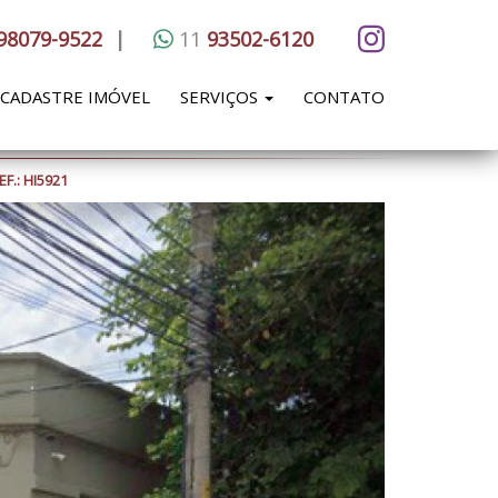
98079-9522
|
11
93502-6120
CADASTRE IMÓVEL
SERVIÇOS
CONTATO
F.: HI5921