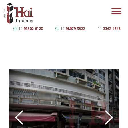
11
11
11
93502-6120
98079-9522
3362-1818