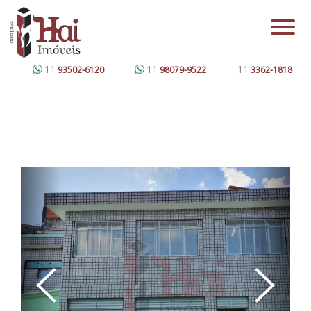
11
11
11
93502-6120
98079-9522
3362-1818