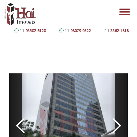
11
11
11
93502-6120
98079-9522
3362-1818