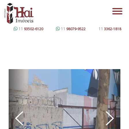
11
11
11
93502-6120
98079-9522
3362-1818