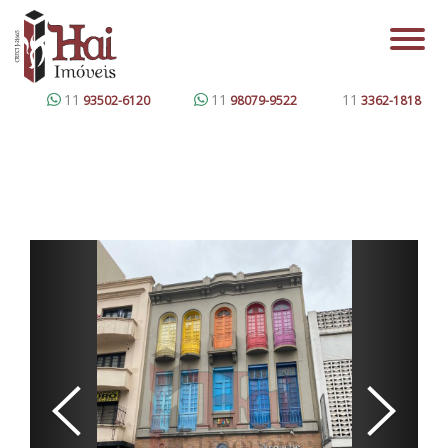
11
11
11
93502-6120
98079-9522
3362-1818