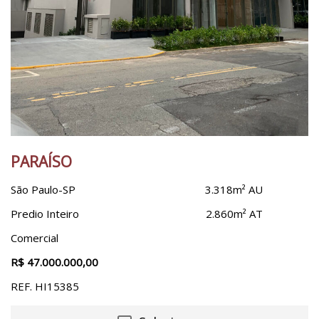
Vila Sônia
PARAÍSO
São Paulo-SP
3.318m² AU
Predio Inteiro
2.860m² AT
Comercial
R$ 47.000.000,00
REF. HI15385