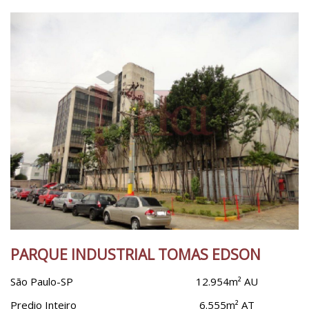
Cerqueira César
Cidade Jardim
City Boaçava
City Lapa
Limpar Tudo
Consolação
Cursino
Freguesia Do Ó
Higienópolis
Indianópolis
Interlagos
Ipiranga
Itaim Bibi
PARQUE INDUSTRIAL TOMAS EDSON
Itaquera
São Paulo-SP
12.954m² AU
Jabaquara
Predio Inteiro
6.555m² AT