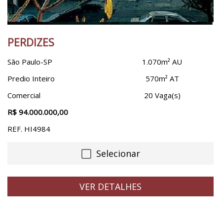
Barra Funda
Limpar Região
Bela Vista
PERDIZES
Valor
Belém
Belenzinho
São Paulo-SP
1.070m² AU
Bom Retiro
Predio Inteiro
570m² AT
Área Útil
Bosque Da Saúde
Comercial
20 Vaga(s)
Brás
R$ 94.000.000,00
Brooklin
Salas
REF. HI4984
Butantã
Cambuci
Selecionar
Campo Belo
Banheiros
Cangaíba
VER DETALHES
Canindé
Casa Verde
Vagas
Centro