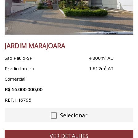
Mooca
Morro Dos Ingleses
Morumbi
Pacaembu
Paraíso
JARDIM MARAJOARA
Pari
Parque São Domingos
São Paulo-SP
4.800m² AU
Penha
Predio Inteiro
1.612m² AT
Perdizes
Comercial
Pinheiros
R$ 55.000.000,00
Piqueri
REF. HI6795
Pirituba
Planalto Paulista
Selecionar
Pompéia
Real Parque
VER DETALHES