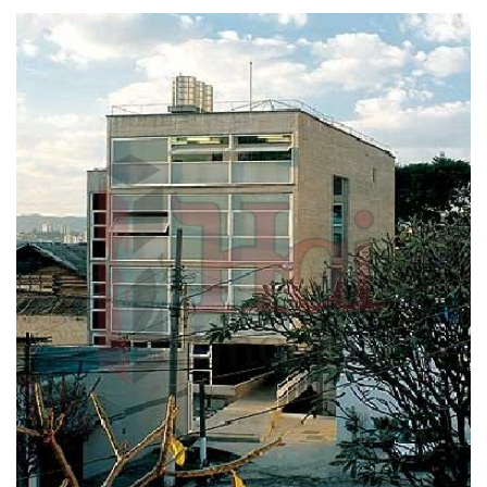
Região
Aclimação
Água Branca
Água Rasa
Alto Da Lapa
Alto Da Mooca
Alto De Pinheiros