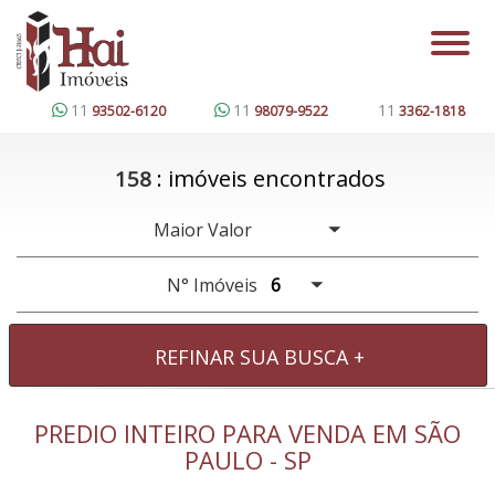
11
11
11
93502-6120
98079-9522
3362-1818
: imóveis encontrados
158
N° Imóveis
REFINAR SUA BUSCA
+
PREDIO INTEIRO PARA VENDA EM SÃO
Imóveis com renda
PAULO - SP