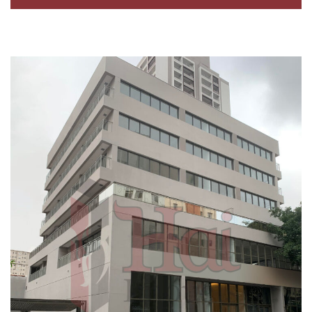
Santa Cecília
Santana
Santo Amaro
Saúde
Sumaré
Tatuapé
Vila Clementino
Vila Jaguara
Vila Leopoldina
Vila Madalena
Vila Mariana
Vila Mascote
Vila Nova Conceição
Vila Olímpia
Vila Prudente